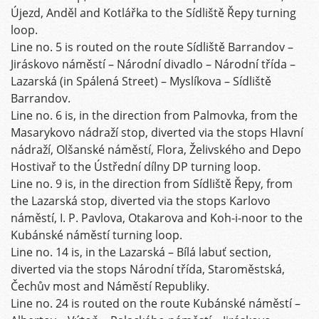
Újezd, Anděl and Kotlářka to the Sídliště Řepy turning
loop.
Line no. 5 is routed on the route Sídliště Barrandov –
Jiráskovo náměstí – Národní divadlo – Národní třída –
Lazarská (in Spálená Street) – Myslíkova – Sídliště
Barrandov.
Line no. 6 is, in the direction from Palmovka, from the
Masarykovo nádraží stop, diverted via the stops Hlavní
nádraží, Olšanské náměstí, Flora, Želivského and Depo
Hostivař to the Ústřední dílny DP turning loop.
Line no. 9 is, in the direction from Sídliště Řepy, from
the Lazarská stop, diverted via the stops Karlovo
náměstí, I. P. Pavlova, Otakarova and Koh-i-noor to the
Kubánské náměstí turning loop.
Line no. 14 is, in the Lazarská – Bílá labuť section,
diverted via the stops Národní třída, Staroměstská,
Čechův most and Náměstí Republiky.
Line no. 24 is routed on the route Kubánské náměstí –