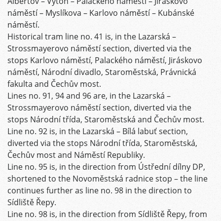
Albertov – Výtoň – Palackého náměstí – Jiráskovo
náměstí – Myslíkova – Karlovo náměstí – Kubánské
náměstí.
Historical tram line no. 41 is, in the Lazarská –
Strossmayerovo náměstí section, diverted via the
stops Karlovo náměstí, Palackého náměstí, Jiráskovo
náměstí, Národní divadlo, Staroměstská, Právnická
fakulta and Čechův most.
Lines no. 91, 94 and 96 are, in the Lazarská –
Strossmayerovo náměstí section, diverted via the
stops Národní třída, Staroměstská and Čechův most.
Line no. 92 is, in the Lazarská – Bílá labuť section,
diverted via the stops Národní třída, Staroměstská,
Čechův most and Náměstí Republiky.
Line no. 95 is, in the direction from Ústřední dílny DP,
shortened to the Novoměstská radnice stop – the line
continues further as line no. 98 in the direction to
Sídliště Řepy.
Line no. 98 is, in the direction from Sídliště Řepy, from