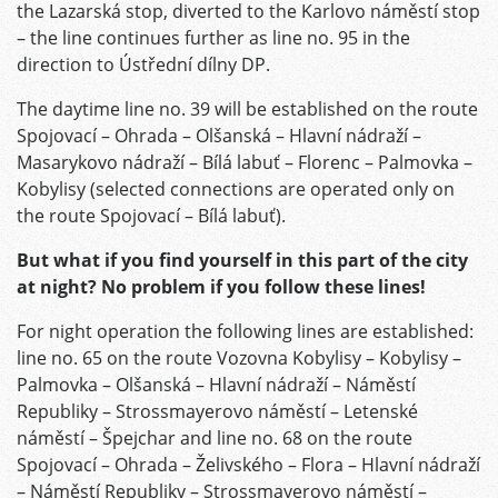
the Lazarská stop, diverted to the Karlovo náměstí stop
– the line continues further as line no. 95 in the
direction to Ústřední dílny DP.
The daytime line no. 39 will be established on the route
Spojovací – Ohrada – Olšanská – Hlavní nádraží –
Masarykovo nádraží – Bílá labuť – Florenc – Palmovka –
Kobylisy (selected connections are operated only on
the route Spojovací – Bílá labuť).
But what if you find yourself in this part of the city
at night? No problem if you follow these lines!
For night operation the following lines are established:
line no. 65 on the route Vozovna Kobylisy – Kobylisy –
Palmovka – Olšanská – Hlavní nádraží – Náměstí
Republiky – Strossmayerovo náměstí – Letenské
náměstí – Špejchar and line no. 68 on the route
Spojovací – Ohrada – Želivského – Flora – Hlavní nádraží
– Náměstí Republiky – Strossmayerovo náměstí –