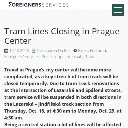
Tram Lines Closing in Prague
Center
19.10.2018
Gianandrea Da Ros
Expat
,
Featured
,
Foreigners' services
,
Practical tips for expats
,
Trips
Travel in Prague’s city center will become more
complicated, as a key stretch of tram track will be
closed temporarily. Due to tram track renovations
at the intersection of Lazarská and Spálená streets,
tram service will be suspended in both directions in
the Lazarská – Jindřišská track section from
Thursday, Oct. 18, at 4:30 am to Monday, Oct. 29, at
4:30 am.
Being a central station a lot of lines will be affected