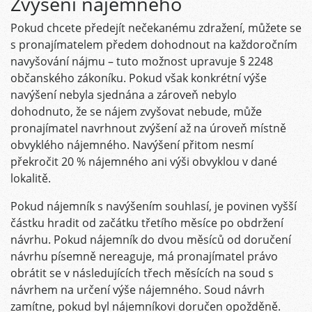
Zvýšení nájemného
Pokud chcete předejít nečekanému zdražení, můžete se
s pronajímatelem předem dohodnout na každoročním
navyšování nájmu – tuto možnost upravuje § 2248
občanského zákoníku. Pokud však konkrétní výše
navýšení nebyla sjednána a zároveň nebylo
dohodnuto, že se nájem zvyšovat nebude, může
pronajímatel navrhnout zvýšení až na úroveň místně
obvyklého nájemného. Navýšení přitom nesmí
překročit 20 % nájemného ani výši obvyklou v dané
lokalitě.
Pokud nájemník s navýšením souhlasí, je povinen vyšší
částku hradit od začátku třetího měsíce po obdržení
návrhu. Pokud nájemník do dvou měsíců od doručení
návrhu písemně nereaguje, má pronajímatel právo
obrátit se v následujících třech měsících na soud s
návrhem na určení výše nájemného. Soud návrh
zamítne, pokud byl nájemníkovi doručen opožděně.