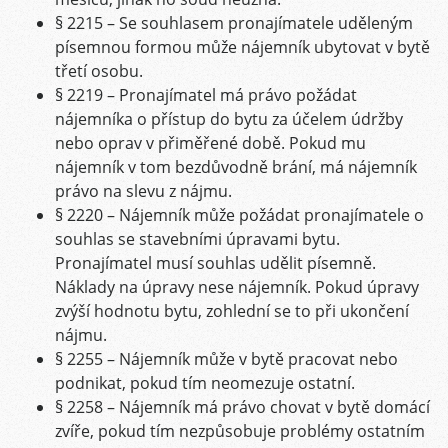
§ 2215 – Se souhlasem pronajímatele uděleným
písemnou formou může nájemník ubytovat v bytě
třetí osobu.
§ 2219 – Pronajímatel má právo požádat
nájemníka o přístup do bytu za účelem údržby
nebo oprav v přiměřené době. Pokud mu
nájemník v tom bezdůvodně brání, má nájemník
právo na slevu z nájmu.
§ 2220 – Nájemník může požádat pronajímatele o
souhlas se stavebními úpravami bytu.
Pronajímatel musí souhlas udělit písemně.
Náklady na úpravy nese nájemník. Pokud úpravy
zvýší hodnotu bytu, zohlední se to při ukončení
nájmu.
§ 2255 – Nájemník může v bytě pracovat nebo
podnikat, pokud tím neomezuje ostatní.
§ 2258 – Nájemník má právo chovat v bytě domácí
zvíře, pokud tím nezpůsobuje problémy ostatním